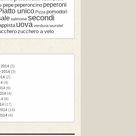
peperoni
pepe
peperoncino
e
Piatto unico
pomodori
Pizza
secondi
sale
salmone
uova
appista
verdura
wurstel
ucchero
zucchero a velo
 2014
(3)
e 2014
(3)
014
(2)
14
(4)
014
(6)
014
(4)
14
(8)
14
(17)
 2014
(16)
2014
(4)