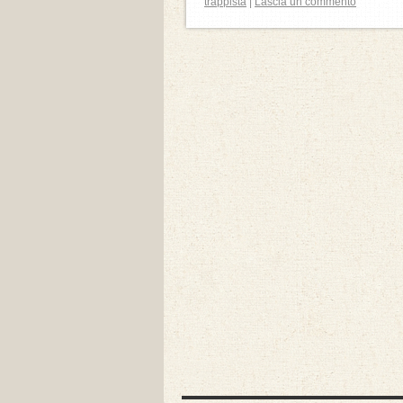
trappista
|
Lascia un commento