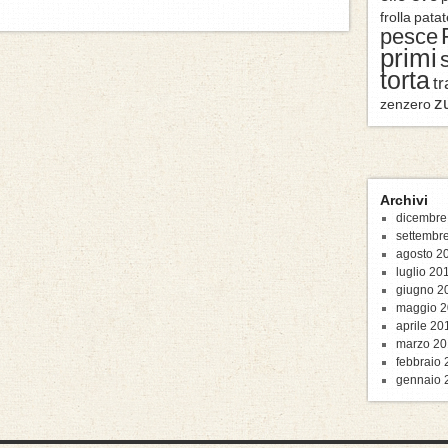
frolla
patat
pesce
primi
torta
tr
z
zenzero
Archivi
dicembre
settembr
agosto 2
luglio 20
giugno 2
maggio 2
aprile 20
marzo 20
febbraio
gennaio 