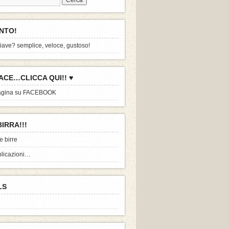
NTO!
iave? semplice, veloce, gustoso!
IACE…CLICCA QUI!! ♥
agina su FACEBOOK
BIRRA!!!
e birre
blicazioni…
LS