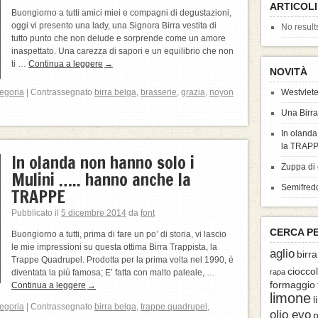
ARTICOLI
Buongiorno a tutti amici miei e compagni di degustazioni,
oggi vi presento una lady, una Signora Birra vestita di
No result
tutto punto che non delude e sorprende come un amore
inaspettato. Una carezza di sapori e un equilibrio che non
ti …
Continua a leggere
→
NOVITÀ
egoria
|
Contrassegnato
birra belga
,
brasserie
,
grazia
,
noyon
Westvlete
Una Birr
In olanda
la TRAP
In olanda non hanno solo i
Zuppa di 
Mulini ….. hanno anche la
Semifredd
TRAPPE
Pubblicato il
5 dicembre 2014
da
font
CERCA P
Buongiorno a tutti, prima di fare un po’ di storia, vi lascio
le mie impressioni su questa ottima Birra Trappista, la
aglio
birr
Trappe Quadrupel. Prodotta per la prima volta nel 1990, è
ciocco
diventata la più famosa; E’ fatta con malto paleale, …
rapa
formaggio
Continua a leggere
→
limone
l
egoria
|
Contrassegnato
birra belga
,
trappe quadrupel
,
olio evo