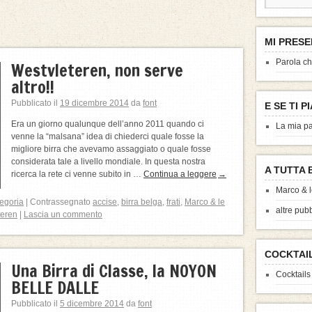
MI PRESE
Parola ch
Westvleteren, non serve
altro!!
Pubblicato il
19 dicembre 2014
da
font
E SE TI P
Era un giorno qualunque dell’anno 2011 quando ci
La mia p
venne la “malsana” idea di chiederci quale fosse la
migliore birra che avevamo assaggiato o quale fosse
considerata tale a livello mondiale. In questa nostra
A TUTTA 
ricerca la rete ci venne subito in …
Continua a leggere
→
Marco & l
egoria
|
Contrassegnato
accise
,
birra belga
,
frati
,
Marco & le
altre pub
teren
|
Lascia un commento
COCKTAI
Una Birra di Classe, la NOYON
Cocktails
BELLE DALLE
Pubblicato il
5 dicembre 2014
da
font