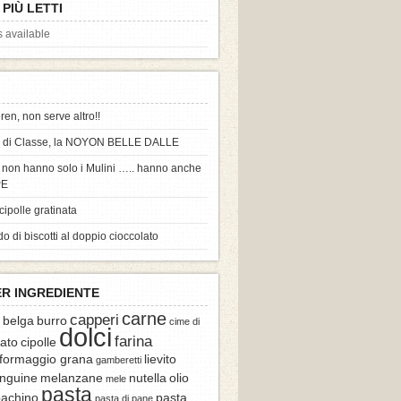
 PIÙ LETTI
s available
ren, non serve altro!!
a di Classe, la NOYON BELLE DALLE
 non hanno solo i Mulini ….. hanno anche
PE
cipolle gratinata
o di biscotti al doppio cioccolato
ER INGREDIENTE
carne
capperi
a belga
burro
cime di
dolci
farina
lato
cipolle
formaggio grana
lievito
gamberetti
inguine
melanzane
nutella
olio
mele
pasta
pachino
pasta
pasta di pane