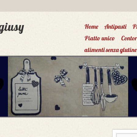
giusy
Home
Antipasti
P
Piatto unico
Contor
alimenti senza glutine