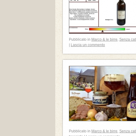
Pubblicato in
Marco & le birre
,
Senza cat
|
Lascia un commento
Pubblicato in
Marco & le birre
,
Senza cat