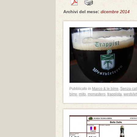
Archivi del mese:
dicembre 2014
Pubblicato in
Marco & le birre
,
Senza cat
birre
,
mito
,
monastero
,
trappista
,
westvle