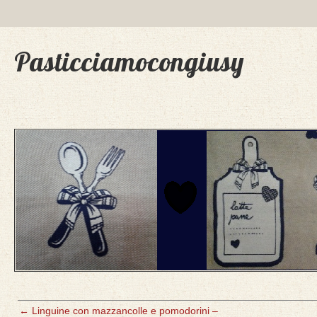
Pasticciamocongiusy
←
Linguine con mazzancolle e pomodorini –