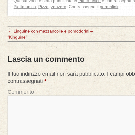
Questa voce è stata pubblicata in
Piatto unico
e contrassegnat
Piatto unico
,
Pizza
,
zenzero
. Contrassegna il
permalink
.
←
Linguine con mazzancolle e pomodorini –
“Kinguine”
Lascia un commento
Il tuo indirizzo email non sarà pubblicato.
I campi obbl
contrassegnati
*
Commento