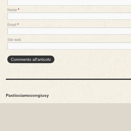
Nome
*
Email
*
Sito web
Pasticciamocongiusy