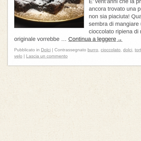
E’ vent’anni che la 
ancora trovato una p
non sia piaciuta! Qua
sembra di mangiare u
cioccolato ripiena di 
originale vorrebbe …
Continua a leggere
→
Pubblicato in
Dolci
|
Contrassegnato
burro
,
cioccolato
,
dolci
,
tor
velo
|
Lascia un commento