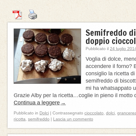
Semifreddo di 
doppio ciocco
Pubblicato il
24 luglio 201
Voglia di dolce, meno
accendere il forno? B
consiglio la ricetta d
semifreddo di biscott
mi ha whatsappato u
Grazie Alby per la ricetta…coglie in pieno il motto
Continua a leggere
→
Pubblicato in
Dolci
|
Contrassegnato
cioccolato
,
dolci
,
grancerea
ricotta
,
semifreddo
|
Lascia un commento