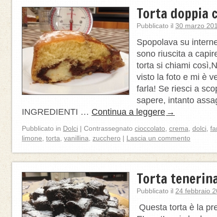
Torta doppia 
Pubblicato il
30 marzo 20
Spopolava su intern
sono riuscita a capi
torta si chiami così,
visto la foto e mi è v
farla! Se riesci a sco
sapere, intanto ass
INGREDIENTI …
Continua a leggere
→
Pubblicato in
Dolci
|
Contrassegnato
cioccolato
,
crema
,
dolci
,
fa
limone
,
torta
,
vanillina
,
zucchero
|
Lascia un commento
Torta tenerin
Pubblicato il
24 febbraio 
Questa torta è la pre