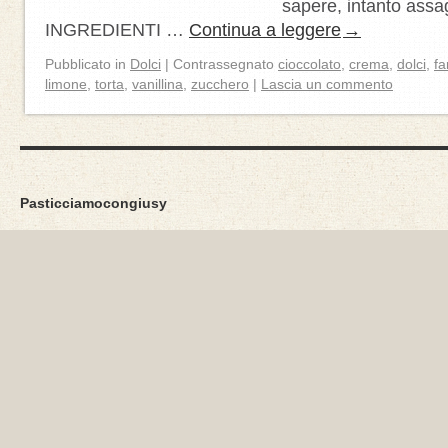
sapere, intanto ass
INGREDIENTI …
Continua a leggere
→
Pubblicato in
Dolci
|
Contrassegnato
cioccolato
,
crema
,
dolci
,
fa
limone
,
torta
,
vanillina
,
zucchero
|
Lascia un commento
Pasticciamocongiusy