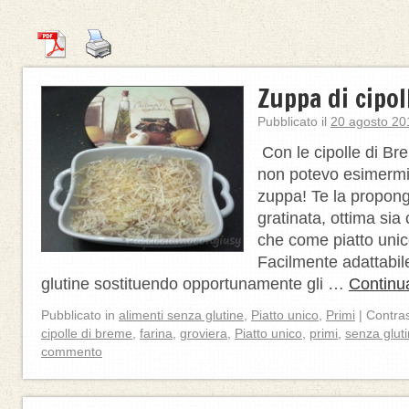
Zuppa di cipol
Pubblicato il
20 agosto 20
Con le cipolle di Br
non potevo esimermi
zuppa! Te la propong
gratinata, ottima sia
che come piatto unic
Facilmente adattabil
glutine sostituendo opportunamente gli …
Continu
Pubblicato in
alimenti senza glutine
,
Piatto unico
,
Primi
|
Contra
cipolle di breme
,
farina
,
groviera
,
Piatto unico
,
primi
,
senza glut
commento