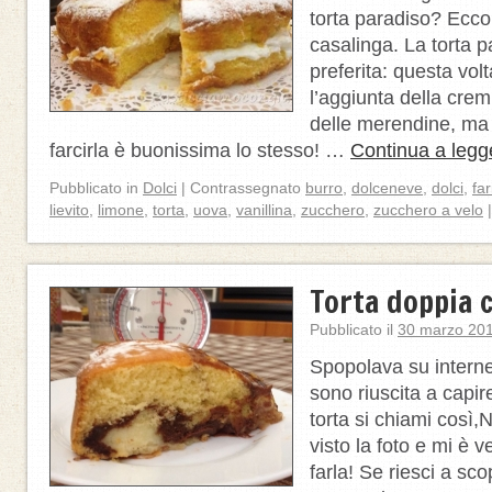
torta paradiso? Ecco
casalinga. La torta p
preferita: questa vol
l’aggiunta della cre
delle merendine, ma
farcirla è buonissima lo stesso! …
Continua a legg
Pubblicato in
Dolci
|
Contrassegnato
burro
,
dolceneve
,
dolci
,
far
lievito
,
limone
,
torta
,
uova
,
vanillina
,
zucchero
,
zucchero a velo
|
Torta doppia 
Pubblicato il
30 marzo 20
Spopolava su intern
sono riuscita a capi
torta si chiami così,
visto la foto e mi è v
farla! Se riesci a sco