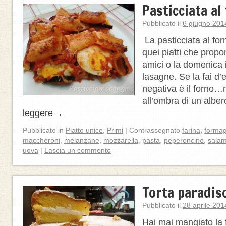
Pasticciata al
Pubblicato il
6 giugno 201
La pasticciata al forn
quei piatti che prop
amici o la domenica i
lasagne. Se la fai d’
negativa è il forno…m
all’ombra di un alb
leggere
→
Pubblicato in
Piatto unico
,
Primi
|
Contrassegnato
farina
,
formag
maccheroni
,
melanzane
,
mozzarella
,
pasta
,
peperoncino
,
sala
uova
|
Lascia un commento
Torta paradiso
Pubblicato il
28 aprile 201
Hai mai mangiato la 