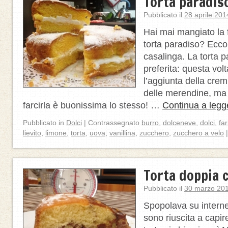
Torta paradiso
Pubblicato il
28 aprile 201
Hai mai mangiato la 
torta paradiso? Ecco
casalinga. La torta p
preferita: questa vol
l’aggiunta della cre
delle merendine, ma
farcirla è buonissima lo stesso! …
Continua a legg
Pubblicato in
Dolci
|
Contrassegnato
burro
,
dolceneve
,
dolci
,
far
lievito
,
limone
,
torta
,
uova
,
vanillina
,
zucchero
,
zucchero a velo
|
Torta doppia 
Pubblicato il
30 marzo 20
Spopolava su intern
sono riuscita a capi