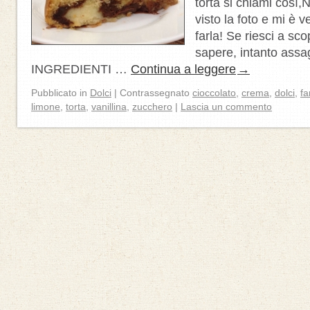
torta si chiami così,
visto la foto e mi è v
farla! Se riesci a sco
sapere, intanto ass
INGREDIENTI …
Continua a leggere
→
Pubblicato in
Dolci
|
Contrassegnato
cioccolato
,
crema
,
dolci
,
fa
limone
,
torta
,
vanillina
,
zucchero
|
Lascia un commento