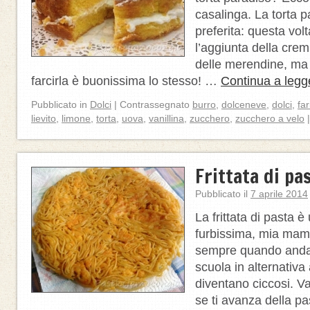
casalinga. La torta p
preferita: questa vol
l’aggiunta della cre
delle merendine, ma
farcirla è buonissima lo stesso! …
Continua a legg
Pubblicato in
Dolci
|
Contrassegnato
burro
,
dolceneve
,
dolci
,
far
lievito
,
limone
,
torta
,
uova
,
vanillina
,
zucchero
,
zucchero a velo
|
Frittata di pa
Pubblicato il
7 aprile 2014
La frittata di pasta è
furbissima, mia mam
sempre quando andav
scuola in alternativa 
diventano ciccosi. Val
se ti avanza della p