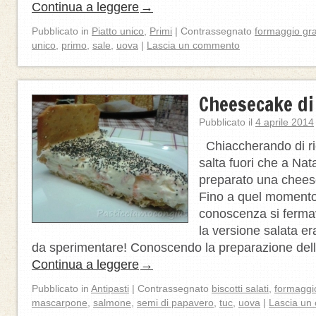
Continua a leggere
→
Pubblicato in
Piatto unico
,
Primi
|
Contrassegnato
formaggio gr
unico
,
primo
,
sale
,
uova
|
Lascia un commento
Cheesecake di
Pubblicato il
4 aprile 2014
Chiaccherando di ri
salta fuori che a Nat
preparato una chees
Fino a quel momento
conoscenza si fermav
la versione salata e
da sperimentare! Conoscendo la preparazione de
Continua a leggere
→
Pubblicato in
Antipasti
|
Contrassegnato
biscotti salati
,
formaggi
mascarpone
,
salmone
,
semi di papavero
,
tuc
,
uova
|
Lascia un