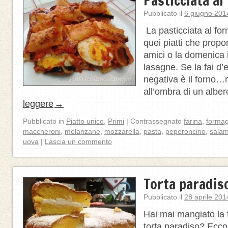
Pasticciata al
Pubblicato il
6 giugno 201
La pasticciata al forn
quei piatti che prop
amici o la domenica i
lasagne. Se la fai d’
negativa è il forno…m
all’ombra di un alb
leggere
→
Pubblicato in
Piatto unico
,
Primi
|
Contrassegnato
farina
,
formag
maccheroni
,
melanzane
,
mozzarella
,
pasta
,
peperoncino
,
sala
uova
|
Lascia un commento
Torta paradiso
Pubblicato il
28 aprile 201
Hai mai mangiato la 
torta paradiso? Ecco