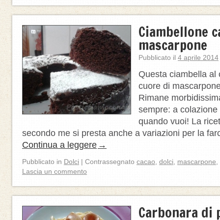
Ciambellone c
mascarpone
Pubblicato il
4 aprile 2014
Questa ciambella al
cuore di mascarpon
Rimane morbidissima
sempre: a colazione
quando vuoi! La rice
secondo me si presta anche a variazioni per la far
Continua a leggere
→
Pubblicato in
Dolci
|
Contrassegnato
cacao
,
dolci
,
mascarpone
,
Lascia un commento
Carbonara di p