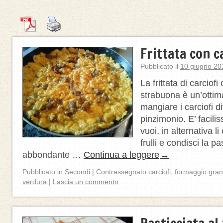
Frittata con c
Pubblicato il
10 giugno 20
La frittata di carciofi
strabuona è un’ottim
mangiare i carciofi 
pinzimonio. E’ facili
vuoi, in alternativa li
frulli e condisci la p
abbondante …
Continua a leggere
→
Pubblicato in
Secondi
|
Contrassegnato
carciofi
,
formaggio gra
verdura
|
Lascia un commento