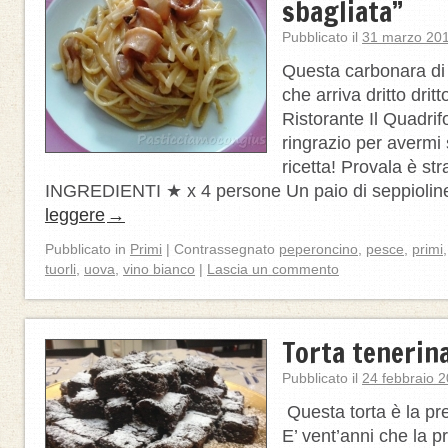
sbagliata”
Pubblicato il
31 marzo 20
Questa carbonara di 
che arriva dritto dritt
Ristorante Il Quadrif
ringrazio per avermi 
ricetta! Provala è st
INGREDIENTI ★ x 4 persone Un paio di seppioli
leggere
→
Pubblicato in
Primi
|
Contrassegnato
peperoncino
,
pesce
,
primi
tuorli
,
uova
,
vino bianco
|
Lascia un commento
Torta tenerin
Pubblicato il
24 febbraio 
Questa torta è la pre
E’ vent’anni che la 