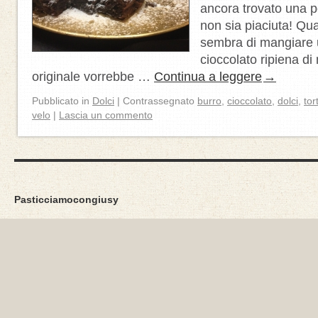
ancora trovato una p
non sia piaciuta! Qua
sembra di mangiare u
cioccolato ripiena di 
originale vorrebbe …
Continua a leggere
→
Pubblicato in
Dolci
|
Contrassegnato
burro
,
cioccolato
,
dolci
,
tor
velo
|
Lascia un commento
Pasticciamocongiusy